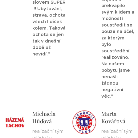
slovem SUPER
překvapilo
!!! Ubytování,
svým klidem a
strava, ochota
možností
všech lidiček
soustředit se
kolem. Taková
pouze na účel,
ochota se jen
za kterým
tak v dnešní
bylo
době už
soustředění
nevidí."
realizováno.
Na našem
pobytu jsme
nenašli
žádnou
negativní
věc."
Michaela
Marta
Hůďová
Kovářová
realizační tým
realizační tým
mládeže,
mládeže,