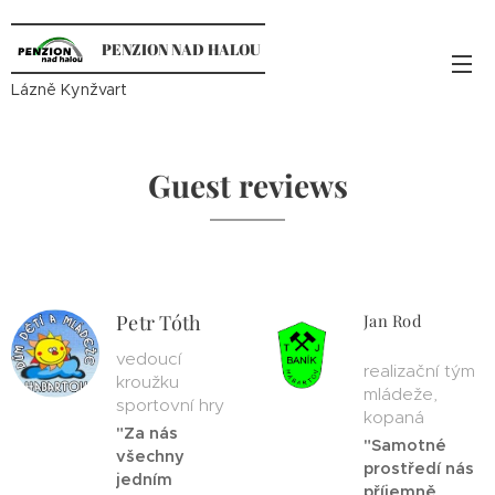
PENZION NAD HALOU
Lázně Kynžvart
Guest reviews
Petr Tóth
Jan Rod
vedoucí
realizační tým
kroužku
mládeže,
sportovní hry
kopaná
"Za nás
"Samotné
všechny
prostředí nás
jedním
příjemně